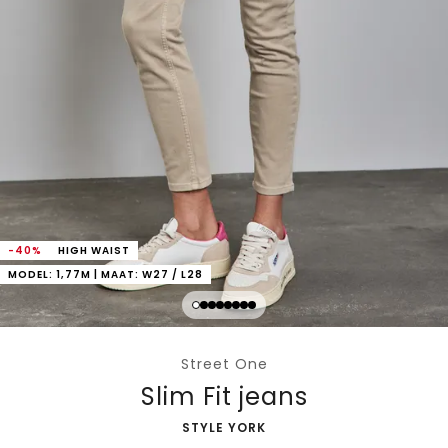
-40%
HIGH WAIST
MODEL: 1,77M | MAAT: W27 / L28
Street One
Slim Fit jeans
-
STYLE YORK