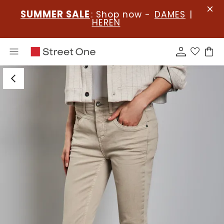
SUMMER SALE
: Shop now -
DAMES
|
HEREN