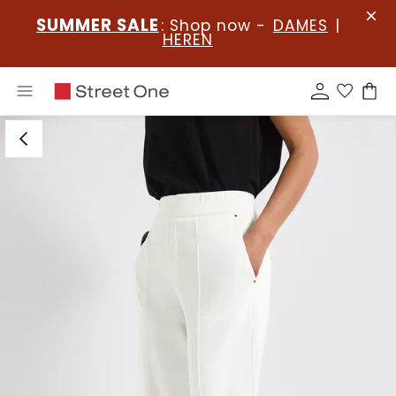
SUMMER SALE
: Shop now -
DAMES
|
HEREN