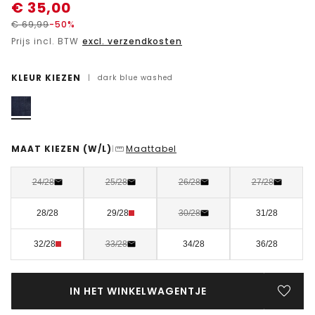
€
35,00
€
69,99
-50%
Prijs incl. BTW
excl. verzendkosten
KLEUR KIEZEN
|
dark blue washed
MAAT KIEZEN
(W/L)
Maattabel
|
24/28
25/28
26/28
27/28
28/28
29/28
30/28
31/28
32/28
33/28
34/28
36/28
IN HET WINKELWAGENTJE