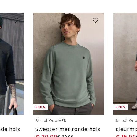
-50%
-70%
Street One MEN
Street On
de hals
Sweater met ronde hals
Kleurmi
€
20,00
€
15,00
€
39,99