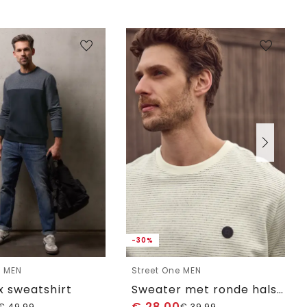
-30%
e MEN
Street One MEN
x sweatshirt
Sweater met ronde hals in een zachte stof
€
28,00
€
49,99
€
39,99