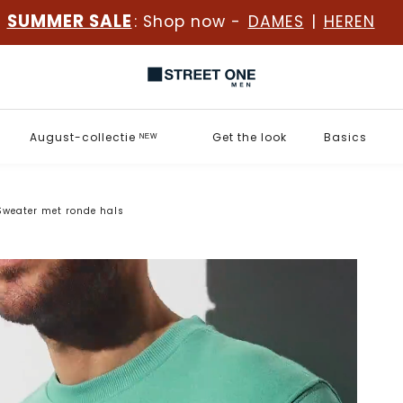
SUMMER SALE
: Shop now -
DAMES
|
HEREN
August-collectie ᴺᴱᵂ
Get the look
Basics
Sweater met ronde hals