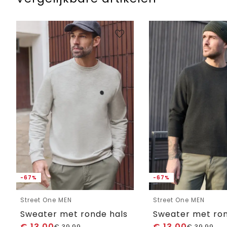
-67%
-67%
Street One MEN
Street One MEN
Sweater met ronde hals
Sweater met ron
€
13,00
€
13,00
€
39,99
€
39,99