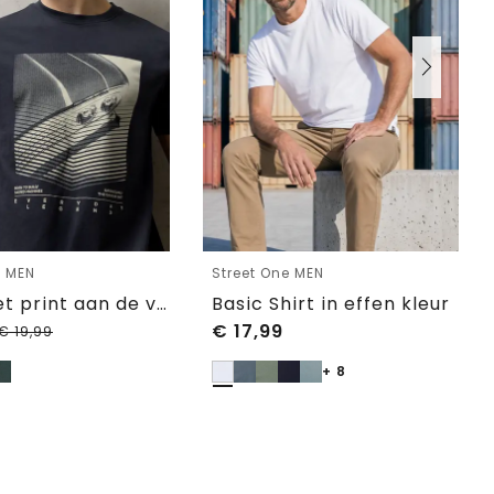
e MEN
Street One MEN
Shirt met print aan de voorkant
Basic Shirt in effen kleur
€
17,99
€
19,99
+ 8