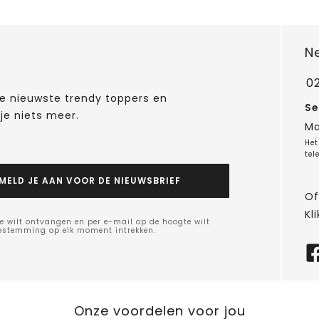
N
0
 de nieuwste trendy toppers en
Se
je niets meer.
Ma
Het
tel
MELD JE AAN VOOR DE NIEUWSBRIEF
Of
Kli
e wilt ontvangen en per e-mail op de hoogte wilt
oestemming op elk moment intrekken.
Onze voordelen voor jou