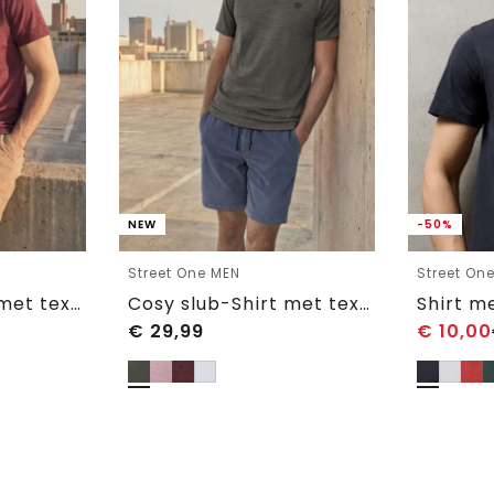
NEW
-50%
Street One MEN
Street On
Cosy slub-Shirt met textuur
Cosy slub-Shirt met textuur
€
29,99
€
10,00