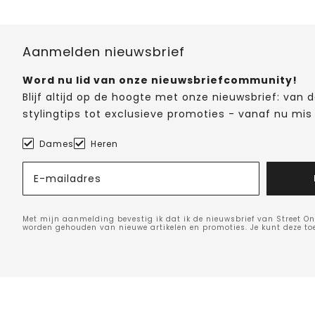
Aanmelden nieuwsbrief
Word nu lid van onze nieuwsbriefcommunity!
Blijf altijd op de hoogte met onze nieuwsbrief: van
stylingtips tot exclusieve promoties - vanaf nu mis 
Dames
Heren
E-mailadres
Met mijn aanmelding bevestig ik dat ik de nieuwsbrief van Street On
worden gehouden van nieuwe artikelen en promoties. Je kunt deze t