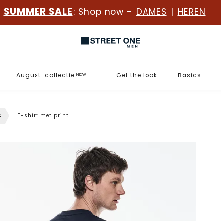
SUMMER SALE
: Shop now -
DAMES
|
HEREN
August-collectie ᴺᴱᵂ
Get the look
Basics
s
T-shirt met print