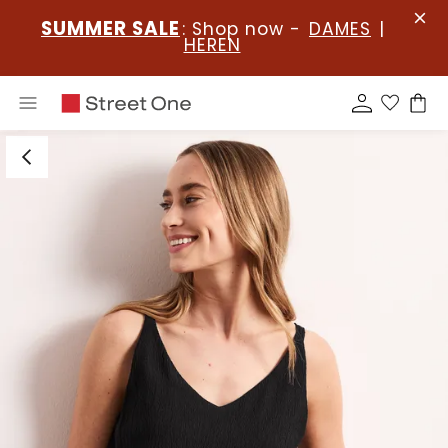
SUMMER SALE
: Shop now -
DAMES
|
HEREN