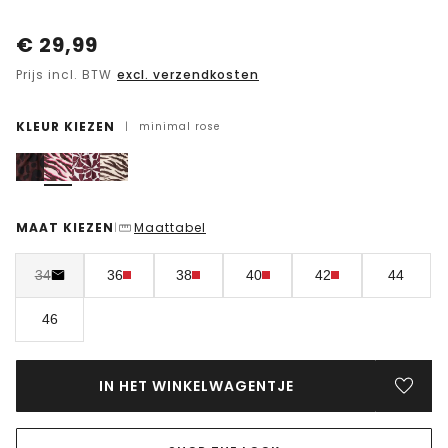
€
29,99
Prijs incl. BTW
excl. verzendkosten
KLEUR KIEZEN
|
minimal rose
MAAT KIEZEN
Maattabel
|
34
36
38
40
42
44
46
IN HET WINKELWAGENTJE