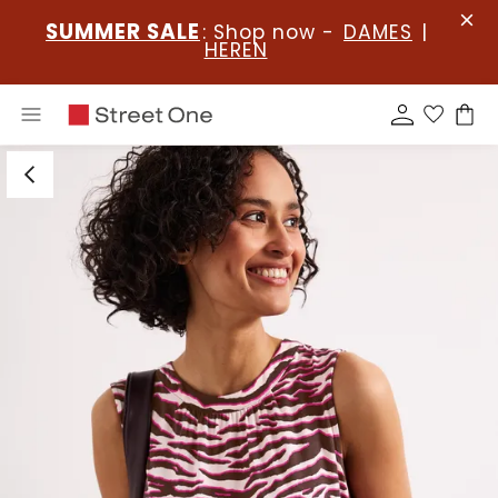
SUMMER SALE
: Shop now -
DAMES
|
HEREN