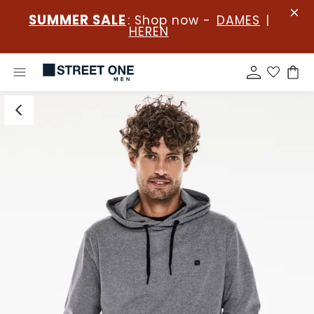
SUMMER SALE
: Shop now -
DAMES
|
HEREN