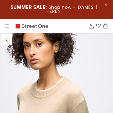
SUMMER SALE
: Shop now -
DAMES
|
HEREN