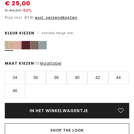
€
25,00
€
49,99
-50%
Prijs incl. BTW
excl. verzendkosten
KLEUR KIEZEN
|
sanded beige mel.
MAAT KIEZEN
Maattabel
|
34
36
38
40
42
44
46
IN HET WINKELWAGENTJE
SHOP THE LOOK