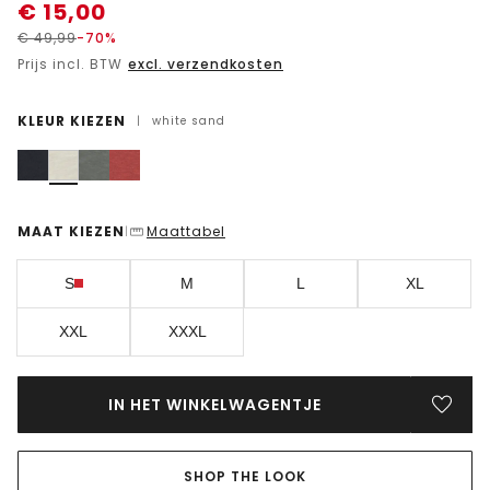
€
15,00
€
49,99
-70%
Prijs incl. BTW
excl. verzendkosten
KLEUR KIEZEN
|
white sand
MAAT KIEZEN
Maattabel
|
S
M
L
XL
XXL
XXXL
IN HET WINKELWAGENTJE
SHOP THE LOOK