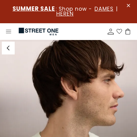
SUMMER SALE
: Shop now -
DAMES
|
HEREN