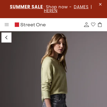
SUMMER SALE
: Shop now -
DAMES
|
HEREN