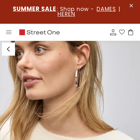
SUMMER SALE
: Shop now -
DAMES
|
HEREN