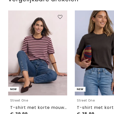
NEW
NEW
Street One
Street One
T-shirt met korte mouwen, ronde hals en strepen
€
39,99
€
35,99