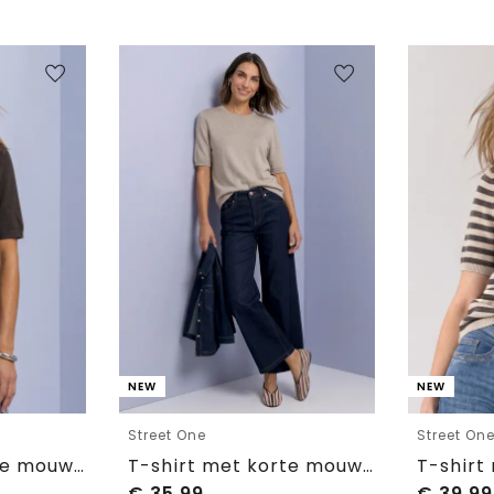
NEW
NEW
Street One
Street On
T-shirt met korte mouwen en ronde hals in effen kleur
T-shirt met korte mouwen en ronde hals in effen kleur
€
35,99
€
39,99