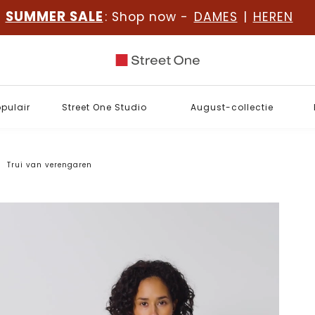
SUMMER SALE
: Shop now -
DAMES
|
HEREN
opulair
Street One Studio
August-collectie
Trui van verengaren