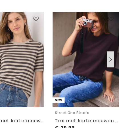
NEW
e
Street One Studio
T-shirt met korte mouwen, ronde hals en strepen
Trui met korte mouwen en ronde hals
€
39,99