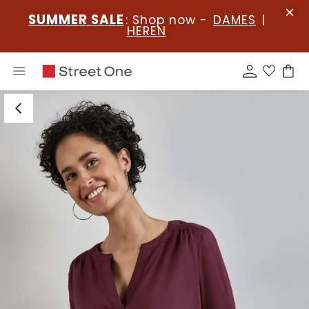
SUMMER SALE
: Shop now -
DAMES
|
HEREN