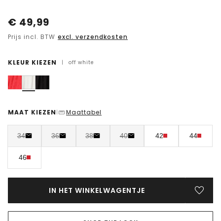
€
49,99
Prijs incl. BTW
excl. verzendkosten
KLEUR KIEZEN
|
off white
MAAT KIEZEN
Maattabel
|
34
36
38
40
42
44
46
IN HET WINKELWAGENTJE