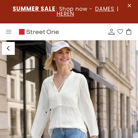
SUMMER SALE
: Shop now -
DAMES
|
HEREN