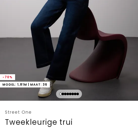
-70%
MODEL: 1,81M | MAAT: 36
Street One
Tweekleurige trui