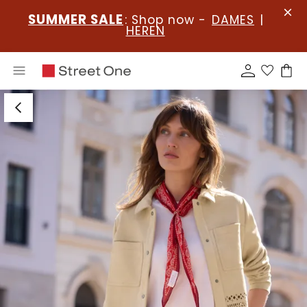
SUMMER SALE
: Shop now -
DAMES
|
HEREN