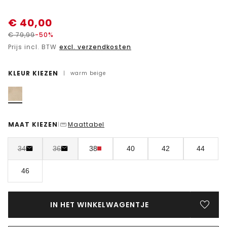
€
40,00
€
79,99
-50%
Prijs incl. BTW
excl. verzendkosten
KLEUR KIEZEN
|
warm beige
MAAT KIEZEN
Maattabel
|
34
36
38
40
42
44
46
IN HET WINKELWAGENTJE