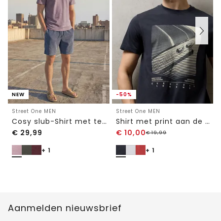
NEW
-50%
Street One MEN
Street One MEN
Cosy slub-Shirt met textuur
Shirt met print aan de voorkant
€
29,99
€
10,00
€
19,99
+ 1
+ 1
Aanmelden nieuwsbrief