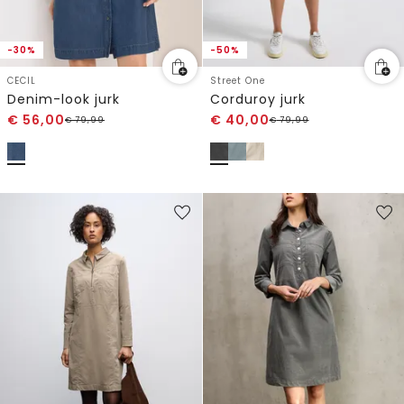
-30%
-50%
CECIL
Street One
Denim-look jurk
Corduroy jurk
€
56,00
€
40,00
€
79,99
€
79,99