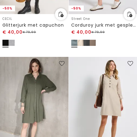
-50%
-50%
CECIL
Street One
Glitterjurk met capuchon
Corduroy jurk met gespleten hals
€
40,00
€
40,00
€
79,99
€
79,99