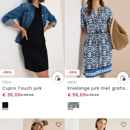
-50%
-20%
CECIL
CECIL
Cupro Touch jurk
Knielange jurk met grafisch patroon
€
35,00
€
56,00
€
69,99
€
69,99