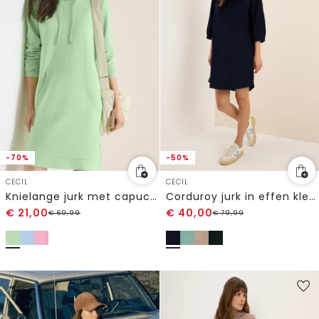
-70%
-50%
CECIL
CECIL
Knielange jurk met capuchon
Corduroy jurk in effen kleur
€
21,00
€
40,00
€
69,99
€
79,99