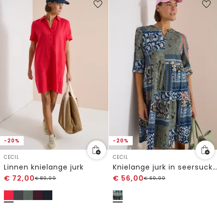
-20%
-20%
CECIL
CECIL
Linnen knielange jurk
Knielange jurk in seersucker kwaliteit
€
72,00
€
56,00
€
89,99
€
69,99