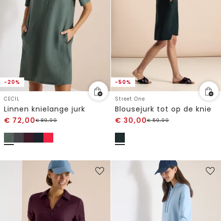
-20%
-50%
CECIL
Street One
Linnen knielange jurk
Blousejurk tot op de knie
€
72,00
€
30,00
€
89,99
€
59,99