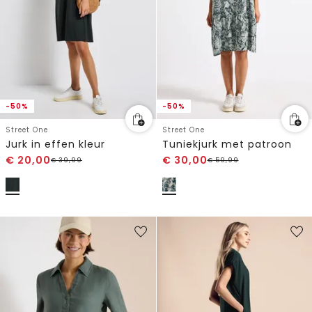
-50%
-50%
Street One
Street One
Jurk in effen kleur
Tuniekjurk met patroon
€
20,00
€
30,00
€
39,99
€
59,99