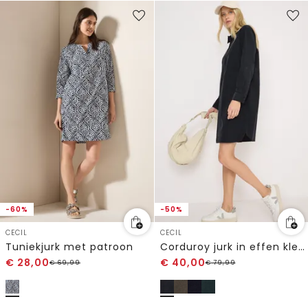
-60%
-50%
CECIL
CECIL
Tuniekjurk met patroon
Corduroy jurk in effen kleur
€
28,00
€
40,00
€
69,99
€
79,99