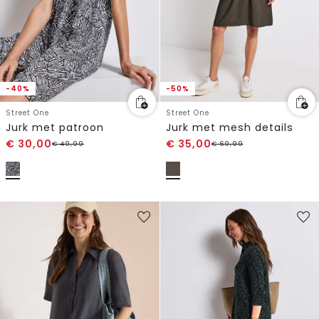
-40%
-50%
Street One
Street One
Jurk met patroon
Jurk met mesh details
€
30,00
€
35,00
€
49,99
€
69,99