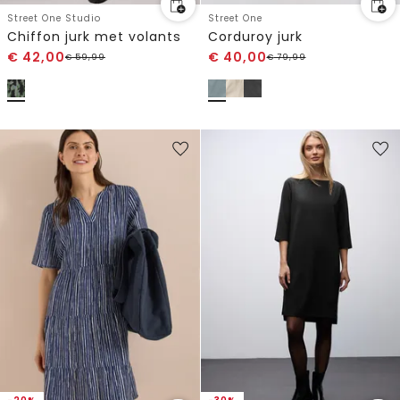
Street One Studio
Street One
Chiffon jurk met volants
Corduroy jurk
€
42,00
€
40,00
€
59,99
€
79,99