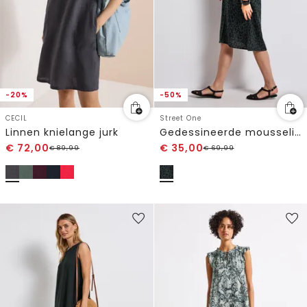
-20%
-50%
CECIL
Street One
Linnen knielange jurk
Gedessineerde mousseline jurk
€
72,00
€
35,00
€
89,99
€
69,99