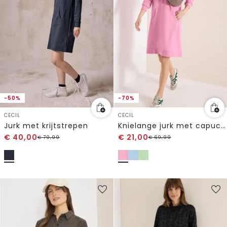
-50%
-70%
CECIL
CECIL
Jurk met krijtstrepen
Knielange jurk met capuchon
€
40,00
€
21,00
€
79,99
€
69,99