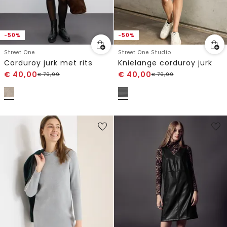
-50%
-50%
Street One
Street One Studio
Corduroy jurk met rits
Knielange corduroy jurk
€
40,00
€
40,00
€
79,99
€
79,99