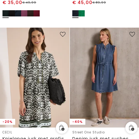
€
35,00
€
45,00
€
49,99
€
89,99
-20%
-40%
CECIL
Street One Studio
Knielange jurk met grafisch patroon
Denim jurk met ruches