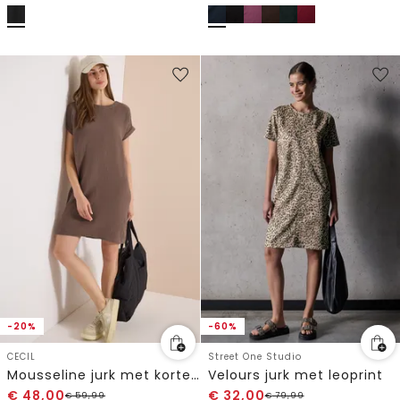
-20%
-60%
CECIL
Street One Studio
Mousseline jurk met korte mouwen
Velours jurk met leoprint
€
48,00
€
32,00
€
59,99
€
79,99