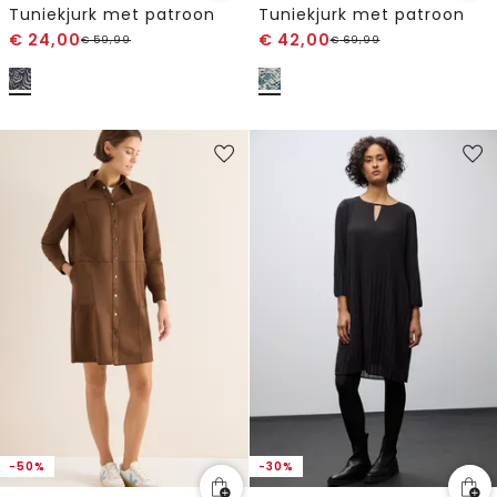
Tuniekjurk met patroon
Tuniekjurk met patroon
€
24,00
€
42,00
€
59,99
€
69,99
-50%
-30%