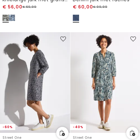
€
56,00
€
60,00
€
69,99
€
99,99
-60%
-40%
Street One
Street One