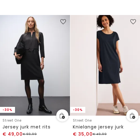
-30%
-30%
Street One
Street One
Jersey jurk met rits
Knielange jersey jurk
€
49,00
€
35,00
€
69,99
€
49,99