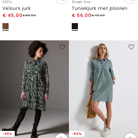
CECIL
Street One
Velours jurk
Tuniekjurk met plooien
€
45,00
€
56,00
€
89,99
€
79,99
-30%
-50%