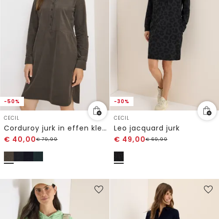
-50%
-30%
CECIL
CECIL
Corduroy jurk in effen kleur
Leo jacquard jurk
€
40,00
€
49,00
€
79,99
€
69,99