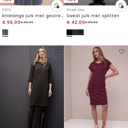
-20%
-30%
CECIL
Street One
Knielange jurk met gestreept patroon
Sweat jurk met splitten
€
56,00
€
42,00
€
69,99
€
59,99