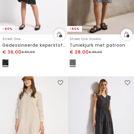
-40%
-60%
Street One
Street One Studio
Gedessineerde keperstof jurk
Tuniekjurk met patroon
€
36,00
€
28,00
€
59,99
€
69,99