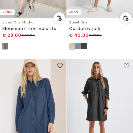
-60%
-50%
Street One Studio
Street One
Blousejurk met volants
Corduroy jurk
€
28,00
€
40,00
€
69,99
€
79,99