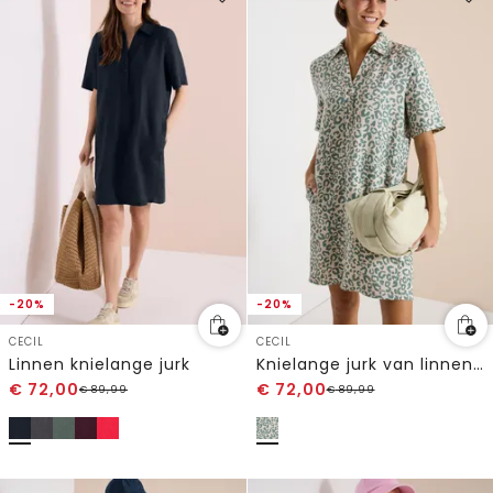
-20%
-20%
CECIL
CECIL
Linnen knielange jurk
Knielange jurk van linnenmix
€
72,00
€
72,00
€
89,99
€
89,99