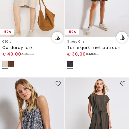
-50%
-50%
CECIL
Street One
Corduroy jurk
Tuniekjurk met patroon
€
40,00
€
30,00
€
79,99
€
59,99