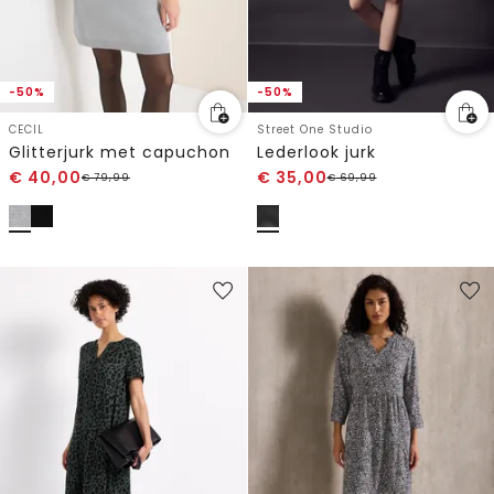
-50%
-50%
CECIL
Street One Studio
Glitterjurk met capuchon
Lederlook jurk
€
40,00
€
35,00
€
79,99
€
69,99