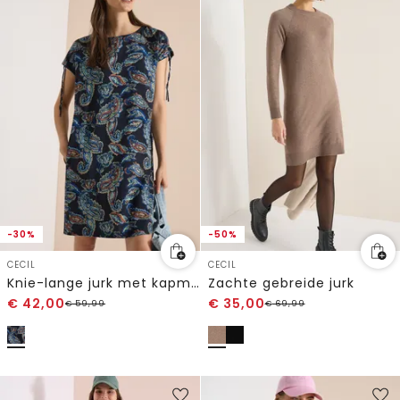
-30%
-50%
CECIL
CECIL
Knie-lange jurk met kapmouwtjes
Zachte gebreide jurk
€
42,00
€
35,00
€
59,99
€
69,99