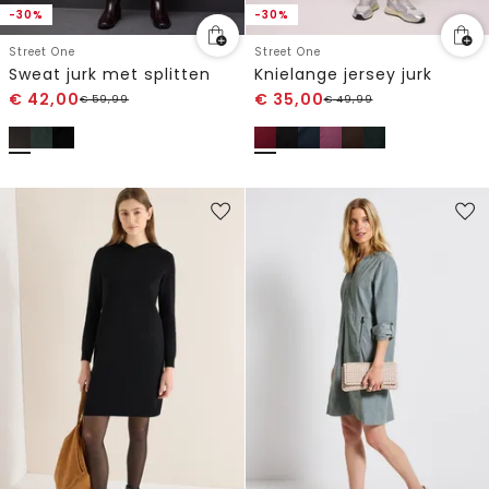
-30%
-30%
Street One
Street One
Sweat jurk met splitten
Knielange jersey jurk
€
42,00
€
35,00
€
59,99
€
49,99