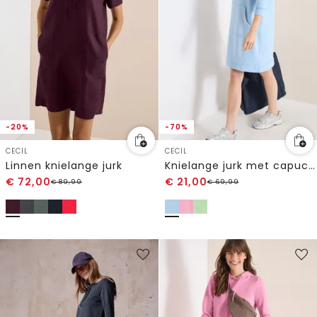
-20%
-70%
CECIL
CECIL
Linnen knielange jurk
Knielange jurk met capuchon
€
72,00
€
21,00
€
89,99
€
69,99