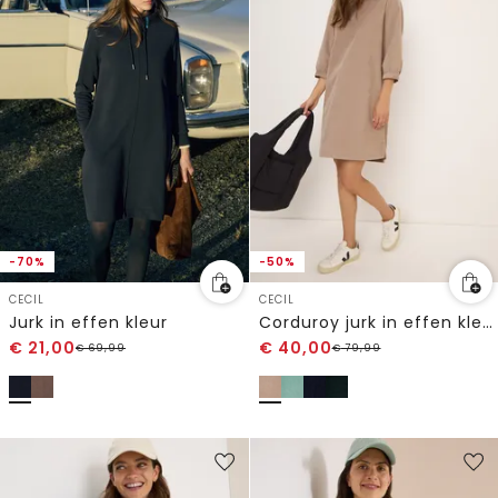
-70%
-50%
CECIL
CECIL
Jurk in effen kleur
Corduroy jurk in effen kleur
€
21,00
€
40,00
€
69,99
€
79,99