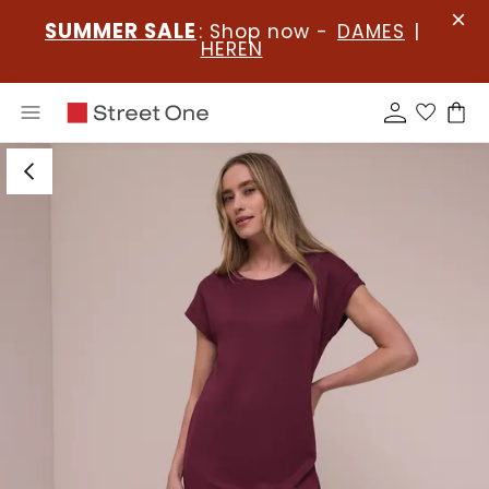
SUMMER SALE
: Shop now -
DAMES
|
HEREN