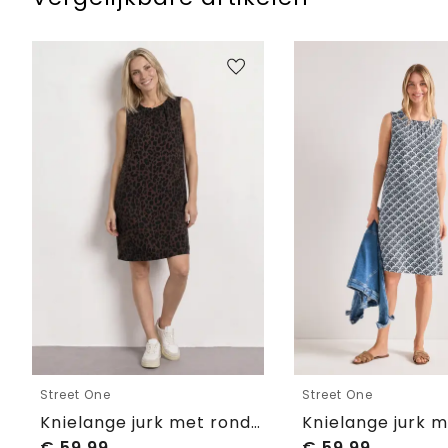
Street One
Street One
Knielange jurk met ronde halslijn
€
59,99
€
59,99