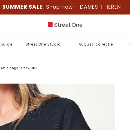
SUMMER SALE
: Shop now -
DAMES
|
HEREN
opulair
Street One Studio
August-collectie
Knielange jersey jurk