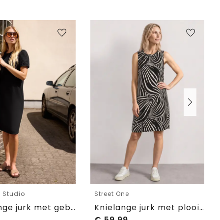
e Studio
Street One
Knie-lange jurk met geborduurde mouwen
Knielange jurk met plooien
€
59,99