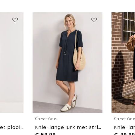
Street One
Street On
Knielange jurk met plooien
Knie-lange jurk met strikdetail
€
59,99
€
49,99