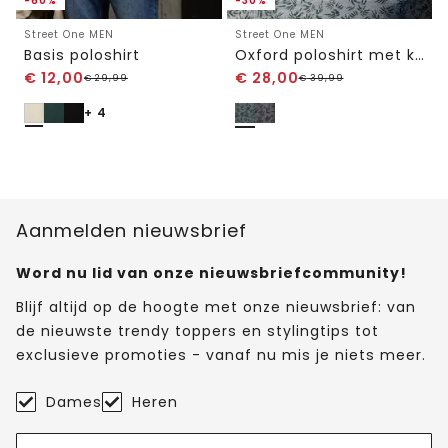
-60%
-30%
Street One MEN
Street One MEN
Basis poloshirt
Oxford poloshirt met korte mouwen en print
€
12,00
€
28,00
€
29,99
€
39,99
+ 4
Aanmelden nieuwsbrief
Word nu lid van onze nieuwsbriefcommunity!
Blijf altijd op de hoogte met onze nieuwsbrief: van
de nieuwste trendy toppers en stylingtips tot
exclusieve promoties - vanaf nu mis je niets meer.
Dames
Heren