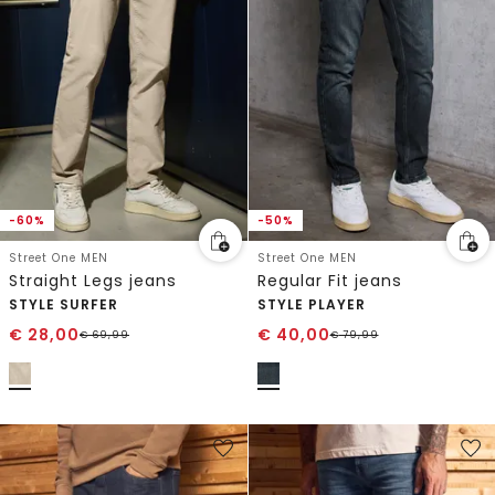
-60%
-50%
Street One MEN
Street One MEN
Straight Legs jeans
Regular Fit jeans
STYLE SURFER
STYLE PLAYER
€
28,00
€
40,00
€
69,99
€
79,99