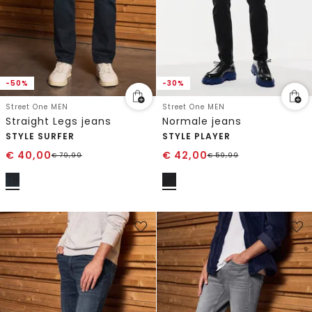
-50%
-30%
Street One MEN
Street One MEN
Straight Legs jeans
Normale jeans
STYLE SURFER
STYLE PLAYER
€
40,00
€
42,00
€
79,99
€
59,99