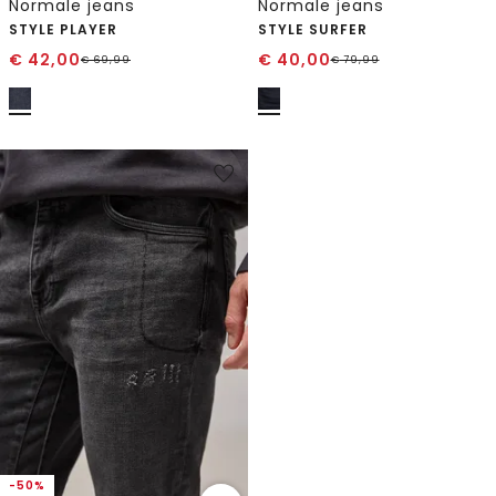
Normale jeans
Normale jeans
STYLE PLAYER
STYLE SURFER
€
42,00
€
40,00
€
69,99
€
79,99
-50%