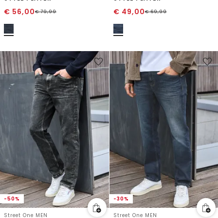
€
56,00
€
49,00
€
79,99
€
69,99
-50%
-30%
Street One MEN
Street One MEN