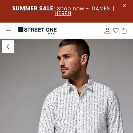
SUMMER SALE
: Shop now -
DAMES
|
HEREN