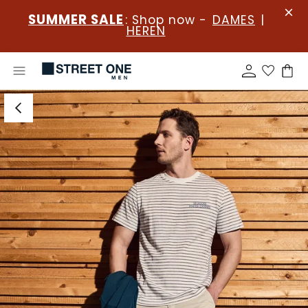
SUMMER SALE
: Shop now -
DAMES
|
HEREN