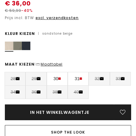
€
36,00
€
59,99
-40%
Prijs incl. BTW
excl. verzendkosten
KLEUR KIEZEN
|
sandstone beige
MAAT KIEZEN
Maattabel
|
28
29
30
31
32
33
34
36
38
40
IN HET WINKELWAGENTJE
SHOP THE LOOK