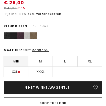
€
25,00
€
49,99
-50%
Prijs incl. BTW
excl. verzendkosten
KLEUR KIEZEN
|
dull brown
MAAT KIEZEN
Maattabel
|
S
M
L
XL
XXL
XXXL
IN HET WINKELWAGENTJE
SHOP THE LOOK