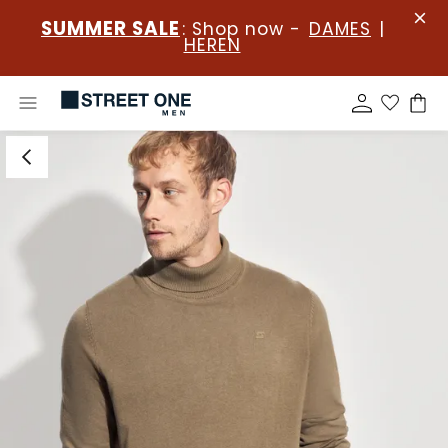
SUMMER SALE
: Shop now -
DAMES
|
HEREN