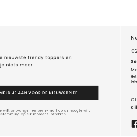
N
0
 de nieuwste trendy toppers en
Se
je niets meer.
Ma
Het
tel
MELD JE AAN VOOR DE NIEUWSBRIEF
Of
Kli
e wilt ontvangen en per e-mail op de hoogte wilt
oestemming op elk moment intrekken.