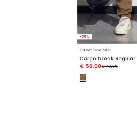
-30%
Street One MEN
Cargo broek Regular 
€
56,00
€
79,99