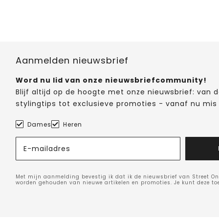
Aanmelden nieuwsbrief
Word nu lid van onze nieuwsbriefcommunity!
Blijf altijd op de hoogte met onze nieuwsbrief: van
stylingtips tot exclusieve promoties - vanaf nu mis 
Dames
Heren
E-mailadres
Met mijn aanmelding bevestig ik dat ik de nieuwsbrief van Street On
worden gehouden van nieuwe artikelen en promoties. Je kunt deze t