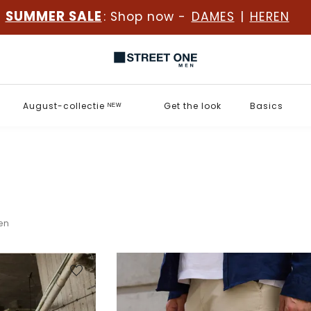
SUMMER SALE
: Shop now -
DAMES
|
HEREN
August-collectie ᴺᴱᵂ
Get the look
Basics
len