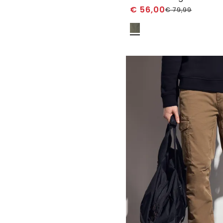
€
56,00
€
79,99