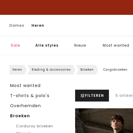
Dames
Heren
Sale
Alle styles
Nieuw
Most wanted
Heren
Kleding & accessoires
Broeken
Cargobroeken
Most wanted
T-shirts & polo's
FILTEREN
5 artike
Overhemden
Broeken
Corduroy broeken