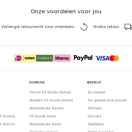
Onze voordelen voor jou
Verlengd retourrecht voor members
Gratis retour
OVERLEG
BEDRIJF
Denim Fit Guide Dames
De merken
Broeken Fit Guide Dames
For people and planet
Maatadvies Dames
Affiliate
t Riverty
Fit Guide Heren
Carrière
t Klarna
Maatadvies Heren
Feedback