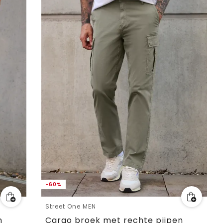
-60%
Street One MEN
n
Cargo broek met rechte pijpen