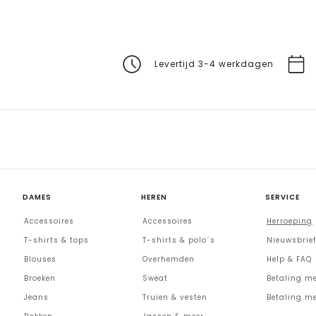
Levertijd 3-4 werkdagen
DAMES
HEREN
SERVICE
Accessoires
Accessoires
Herroeping
T-shirts & tops
T-shirts & polo´s
Nieuwsbrief
Blouses
Overhemden
Help & FAQ
Broeken
Sweat
Betaling me
Jeans
Truien & vesten
Betaling me