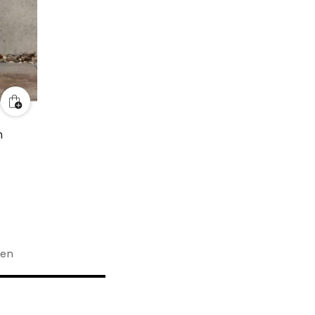
n
ken