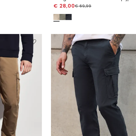
€
28,00
€
69,99