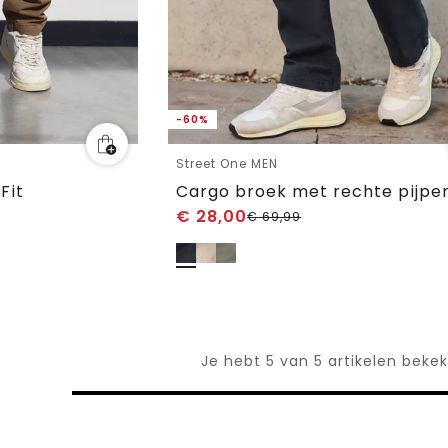
-60%
Street One MEN
Fit
Cargo broek met rechte pijpe
€
28,00
€
69,99
Je hebt 5 van 5 artikelen beke