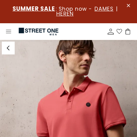
SUMMER SALE
: Shop now -
DAMES
|
HEREN