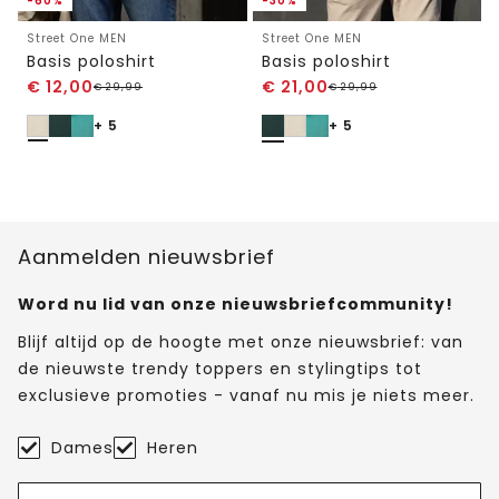
-60%
-30%
Street One MEN
Street One MEN
Basis poloshirt
Basis poloshirt
€
12,00
€
21,00
€
29,99
€
29,99
+ 5
+ 5
Aanmelden nieuwsbrief
Word nu lid van onze nieuwsbriefcommunity!
Blijf altijd op de hoogte met onze nieuwsbrief: van
de nieuwste trendy toppers en stylingtips tot
exclusieve promoties - vanaf nu mis je niets meer.
Dames
Heren