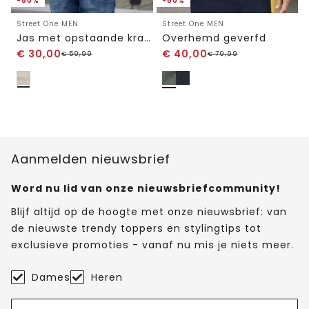
-50%
-50%
Street One MEN
Street One MEN
Jas met opstaande kraag in gemêleerde look
Overhemd geverfd
€
30,00
€
40,00
€
59,99
€
79,99
Aanmelden nieuwsbrief
Word nu lid van onze nieuwsbriefcommunity!
Blijf altijd op de hoogte met onze nieuwsbrief: van
de nieuwste trendy toppers en stylingtips tot
exclusieve promoties - vanaf nu mis je niets meer.
Dames
Heren