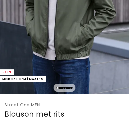
-70%
MODEL: 1,87M | MAAT: M
Street One MEN
Blouson met rits