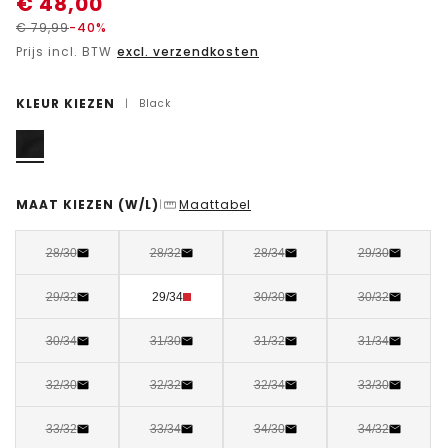
€
48,00
€
79,99
-40%
Prijs incl. BTW
excl. verzendkosten
KLEUR KIEZEN
|
Black
MAAT KIEZEN
(W/L)
Maattabel
|
28/30
28/32
28/34
29/30
29/32
29/34
30/30
30/32
30/34
31/30
31/32
31/34
32/30
32/32
32/34
33/30
33/32
33/34
34/30
34/32