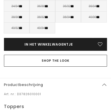
34/34
36/30
36/32
36/34
38/30
38/32
38/34
40/30
40/32
40/34
IN HET WINKELWAGENTJE
SHOP THE LOOK
Productbeschrijving
Art. nr.: D37826010001
Toppers