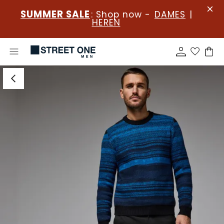
SUMMER SALE
: Shop now -
DAMES
|
HEREN