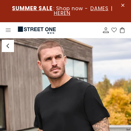
SUMMER SALE
: Shop now -
DAMES
|
HEREN