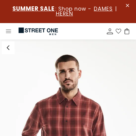
SUMMER SALE
: Shop now -
DAMES
|
HEREN