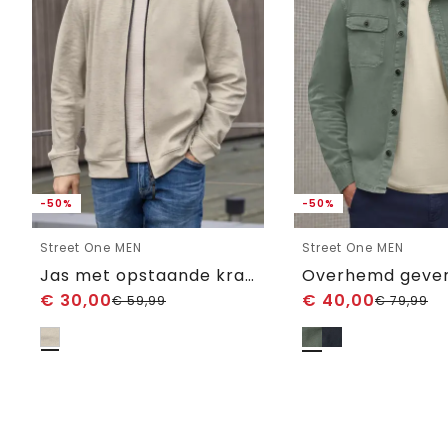
-50%
-50%
Street One MEN
Street One MEN
Jas met opstaande kraag in gemêleerde look
Overhemd geve
€
30,00
€
40,00
€
59,99
€
79,99