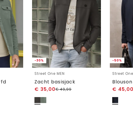
-30%
-50%
Street One MEN
Street On
rfd
Zacht basisjack
Blouson
€
35,00
€
45,0
€
49,99