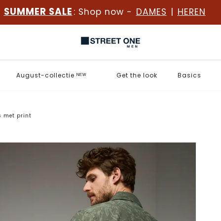
SUMMER SALE
: Shop now -
DAMES
|
HEREN
August-collectie ᴺᴱᵂ
Get the look
Basics
s met print