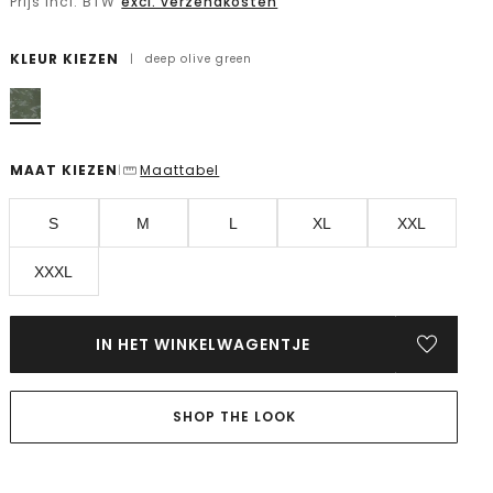
Prijs incl. BTW
excl. verzendkosten
KLEUR KIEZEN
|
deep olive green
MAAT KIEZEN
Maattabel
|
S
M
L
XL
XXL
XXXL
IN HET WINKELWAGENTJE
SHOP THE LOOK