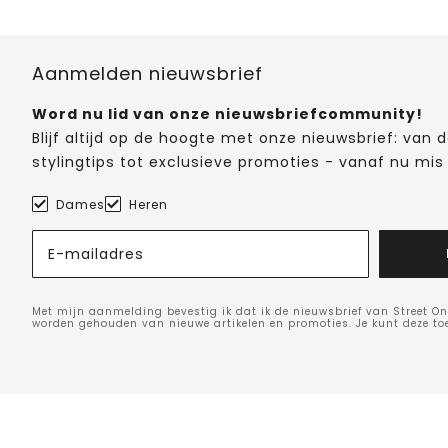
Aanmelden nieuwsbrief
Word nu lid van onze nieuwsbriefcommunity!
Blijf altijd op de hoogte met onze nieuwsbrief: van
stylingtips tot exclusieve promoties - vanaf nu mis 
Dames
Heren
E-mailadres
Met mijn aanmelding bevestig ik dat ik de nieuwsbrief van Street On
worden gehouden van nieuwe artikelen en promoties. Je kunt deze t