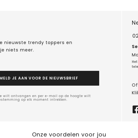
N
0
 de nieuwste trendy toppers en
Se
je niets meer.
Ma
Het
tel
MELD JE AAN VOOR DE NIEUWSBRIEF
Of
Kli
e wilt ontvangen en per e-mail op de hoogte wilt
oestemming op elk moment intrekken.
Onze voordelen voor jou