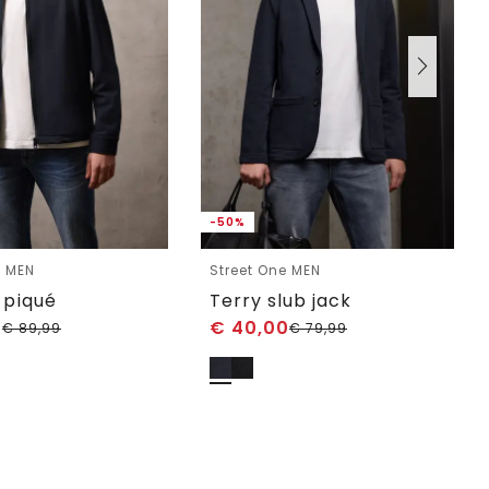
-50%
e MEN
Street One MEN
 piqué
Terry slub jack
0
€
40,00
€
89,99
€
79,99