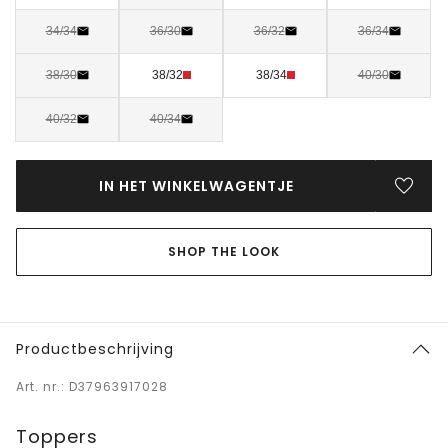
34/34
36/30
36/32
36/34
38/30
38/32
38/34
40/30
40/32
40/34
IN HET WINKELWAGENTJE
SHOP THE LOOK
Productbeschrijving
Art. nr.: D37963917028
Toppers