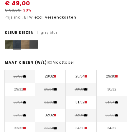
€
49,00
€
69,99
-30%
Prijs incl. BTW
excl. verzendkosten
KLEUR KIEZEN
|
grey blue
MAAT KIEZEN
(W/L)
Maattabel
|
28/30
28/32
28/34
29/30
29/32
29/34
30/30
30/32
30/34
31/30
31/32
31/34
32/30
32/32
32/34
33/30
33/32
33/34
34/30
34/32