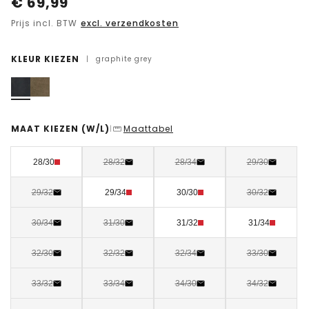
€
69,99
Prijs incl. BTW
excl. verzendkosten
KLEUR KIEZEN
|
graphite grey
MAAT KIEZEN
(W/L)
Maattabel
|
28/30
28/32
28/34
29/30
29/32
29/34
30/30
30/32
30/34
31/30
31/32
31/34
32/30
32/32
32/34
33/30
33/32
33/34
34/30
34/32