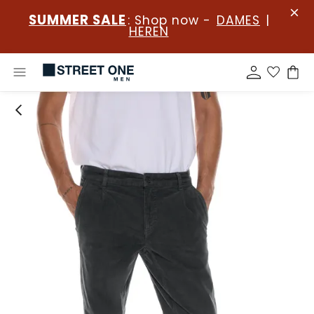
SUMMER SALE
: Shop now -
DAMES
|
HEREN