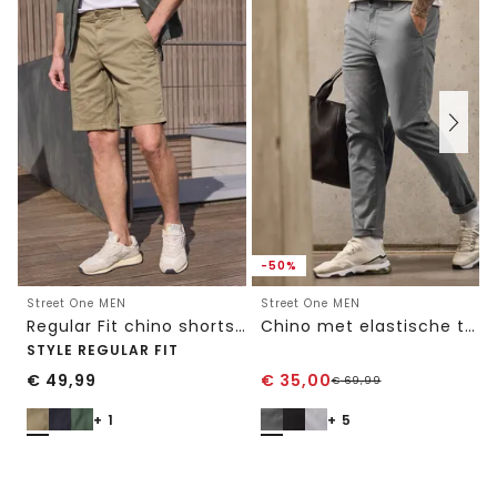
-50%
Street One MEN
Street One MEN
Regular Fit chino shorts met zakken
Chino met elastische tailleband
STYLE REGULAR FIT
€
49,99
€
35,00
€
69,99
+ 1
+ 5