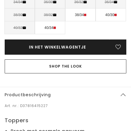
34/34
36/30
36/32
36/34
38/30
38/32
38/34
40/30
40/32
40/34
IN HET WINKELWAGENTJE
SHOP THE LOOK
Productbeschrijving
Art. nr.: D37816415227
Toppers