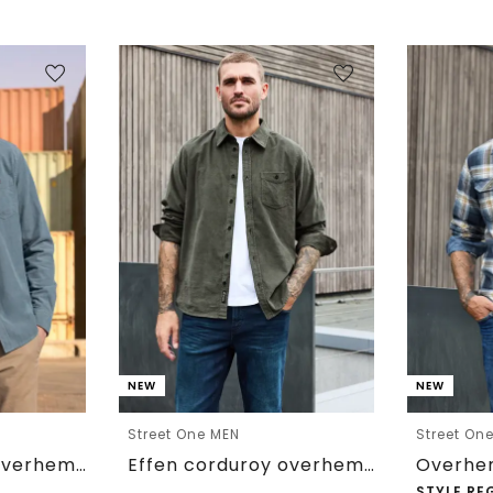
NEW
NEW
Street One MEN
Street On
Effen corduroy overhemd met lange mouwen
Effen corduroy overhemd met lange mouwen
STYLE RE