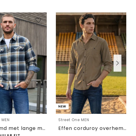
NEW
e MEN
Street One MEN
Overhemd met lange mouwen, borstzakken en ruitjespatroon
Effen corduroy overhemd met lange mouwen
GULAR FIT