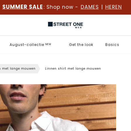
SUMMER SALE
: Shop now -
DAMES
|
HEREN
August-collectie ᴺᴱᵂ
Get the look
Basics
n met lange mouwen
Linnen shirt met lange mouwen