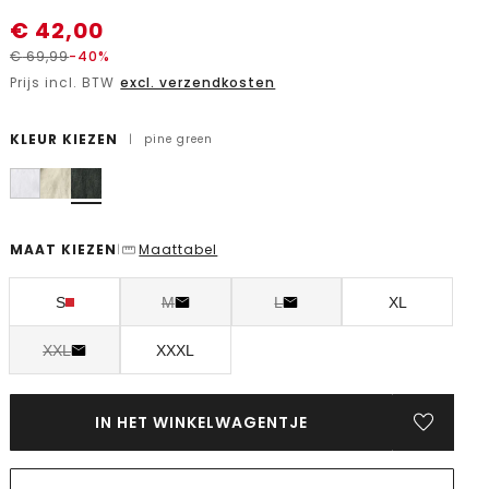
€
42,00
€
69,99
-40%
Prijs incl. BTW
excl. verzendkosten
KLEUR KIEZEN
|
pine green
MAAT KIEZEN
Maattabel
|
S
M
L
XL
XXL
XXXL
IN HET WINKELWAGENTJE