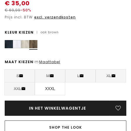
€
35,00
€
69,99
-50%
Prijs incl. BTW
excl. verzendkosten
KLEUR KIEZEN
|
oak brown
MAAT KIEZEN
Maattabel
|
S
M
L
XL
XXL
XXXL
IN HET WINKELWAGENTJE
SHOP THE LOOK