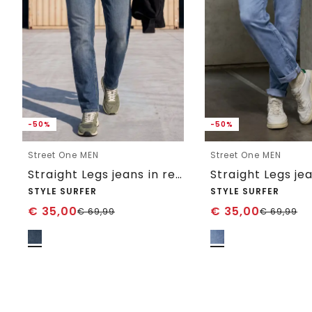
-50%
-50%
Street One MEN
Street One MEN
Straight Legs jeans in regular fit
Straight Legs je
STYLE SURFER
STYLE SURFER
€
35,00
€
35,00
€
69,99
€
69,99