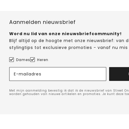
Aanmelden nieuwsbrief
Word nu lid van onze nieuwsbriefcommunity!
Blijf altijd op de hoogte met onze nieuwsbrief: van
stylingtips tot exclusieve promoties - vanaf nu mis 
Dames
Heren
E-mailadres
Met mijn aanmelding bevestig ik dat ik de nieuwsbrief van Street On
worden gehouden van nieuwe artikelen en promoties. Je kunt deze t