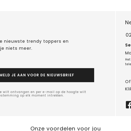
N
0
 de nieuwste trendy toppers en
Se
je niets meer.
Ma
Het
tel
MELD JE AAN VOOR DE NIEUWSBRIEF
Of
Kli
e wilt ontvangen en per e-mail op de hoogte wilt
oestemming op elk moment intrekken.
Onze voordelen voor jou