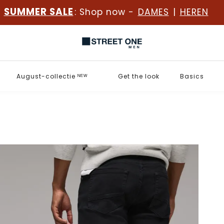
SUMMER SALE
: Shop now -
DAMES
|
HEREN
August-collectie ᴺᴱᵂ
Get the look
Basics