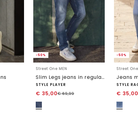
-50%
-50%
Street One MEN
Street On
ans
Slim Legs jeans in regular fit
Jeans m
STYLE PLAYER
STYLE RA
€
35,00
€
35,0
€
69,99