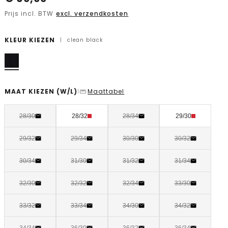
Prijs incl. BTW
excl. verzendkosten
KLEUR KIEZEN
|
clean black
MAAT KIEZEN
(W/L)
Maattabel
|
28/30
28/32
28/34
29/30
29/32
29/34
30/30
30/32
30/34
31/30
31/32
31/34
32/30
32/32
32/34
33/30
33/32
33/34
34/30
34/32
34/34
36/30
36/32
36/34