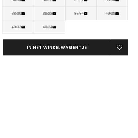
38/30
38/32
38/34
40/30
40/32
40/34
IN HET WINKELWAGENTJE