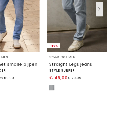
-40%
e MEN
Street One MEN
et smalle pijpen
Straight Legs jeans
CER
STYLE SURFER
0
€
48,00
€
69,99
€
79,99