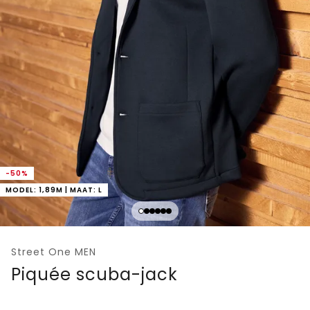
-50%
MODEL: 1,89M | MAAT: L
Street One MEN
Piquée scuba-jack