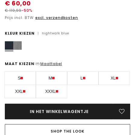
€
60,00
€
119,99
-50%
Prijs incl. BTW
excl. verzendkosten
KLEUR KIEZEN
|
nightwalk blue
MAAT KIEZEN
Maattabel
|
S
M
L
XL
XXL
XXXL
IN HET WINKELWAGENTJE
SHOP THE LOOK