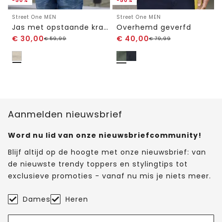
-50%
-50%
Street One MEN
Street One MEN
Jas met opstaande kraag in gemêleerde look
Overhemd geverfd
€
30,00
€
40,00
€
59,99
€
79,99
Aanmelden nieuwsbrief
Word nu lid van onze nieuwsbriefcommunity!
Blijf altijd op de hoogte met onze nieuwsbrief: van
de nieuwste trendy toppers en stylingtips tot
exclusieve promoties - vanaf nu mis je niets meer.
Dames
Heren