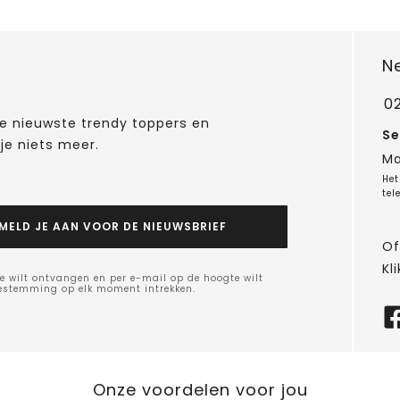
N
0
 de nieuwste trendy toppers en
Se
je niets meer.
Ma
Het
tel
MELD JE AAN VOOR DE NIEUWSBRIEF
Of
Kli
e wilt ontvangen en per e-mail op de hoogte wilt
oestemming op elk moment intrekken.
Onze voordelen voor jou