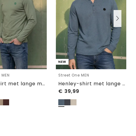
NEW
e MEN
Street One MEN
Effen shirt met lange mouwen en ronde hals
Henley-shirt met lange mouwen in gemêleerde look
€
39,99