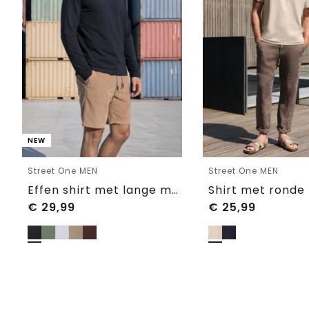
NEW
Street One MEN
Street One MEN
Effen shirt met lange mouwen en ronde hals
€
29,99
€
25,99