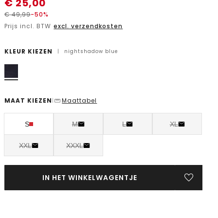
€
25,00
€
49,99
-50%
Prijs incl. BTW
excl. verzendkosten
KLEUR KIEZEN
|
nightshadow blue
MAAT KIEZEN
Maattabel
|
S
M
L
XL
XXL
XXXL
IN HET WINKELWAGENTJE