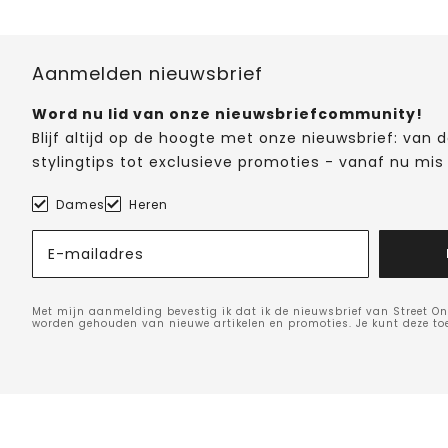
Aanmelden nieuwsbrief
Word nu lid van onze nieuwsbriefcommunity!
Blijf altijd op de hoogte met onze nieuwsbrief: van
stylingtips tot exclusieve promoties - vanaf nu mis 
Dames
Heren
E-mailadres
Met mijn aanmelding bevestig ik dat ik de nieuwsbrief van Street On
worden gehouden van nieuwe artikelen en promoties. Je kunt deze t