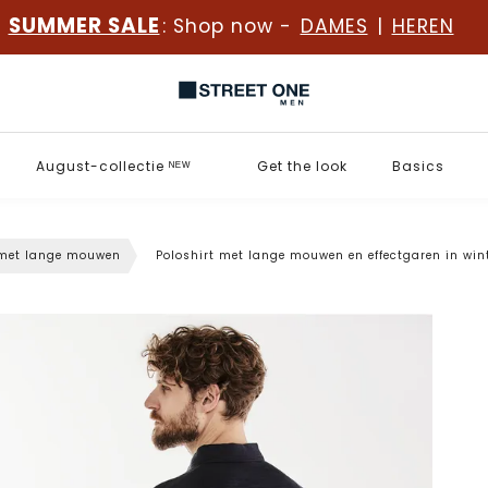
SUMMER SALE
: Shop now -
DAMES
|
HEREN
August-collectie ᴺᴱᵂ
Get the look
Basics
 met lange mouwen
Poloshirt met lange mouwen en effectgaren in wint