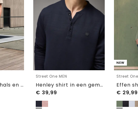
NEW
Street One MEN
Street On
Shirt met ronde hals en gebreide textuur
Henley shirt in een gemêleerde look
€
39,99
€
29,99