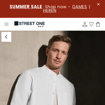
SUMMER SALE
: Shop now -
DAMES
|
HEREN