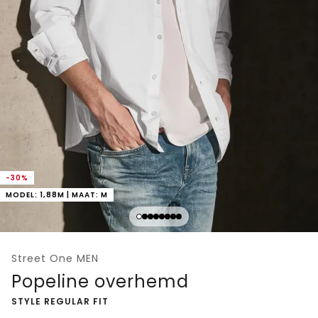
-30%
MODEL: 1,88M | MAAT: M
Street One MEN
Popeline overhemd
-
STYLE REGULAR FIT