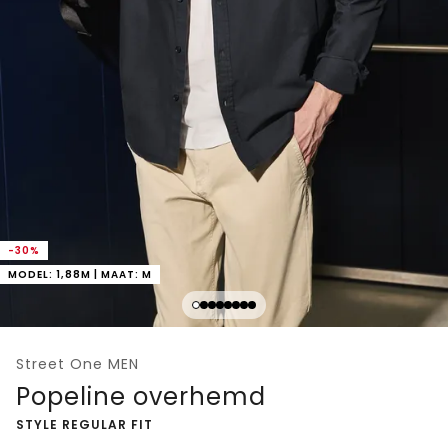
-30%
MODEL: 1,88M | MAAT: M
Street One MEN
Popeline overhemd
-
STYLE REGULAR FIT