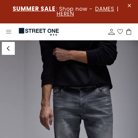
SUMMER SALE
: Shop now -
DAMES
|
HEREN