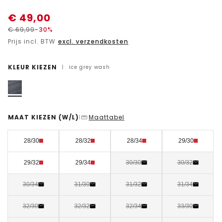
€
49,00
€
69,99
-30%
Prijs incl. BTW
excl. verzendkosten
KLEUR KIEZEN
|
ice grey wash
MAAT KIEZEN
(W/L)
Maattabel
|
28/30
28/32
28/34
29/30
29/32
29/34
30/30
30/32
30/34
31/30
31/32
31/34
32/30
32/32
32/34
33/30