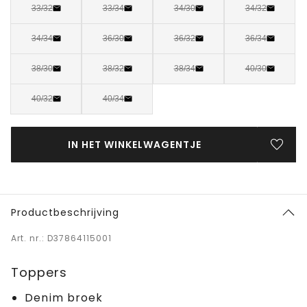
33/32
33/34
34/30
34/32
34/34
36/30
36/32
36/34
38/30
38/32
38/34
40/30
40/32
40/34
IN HET WINKELWAGENTJE
Productbeschrijving
Art. nr.: D37864115001
Toppers
Denim broek