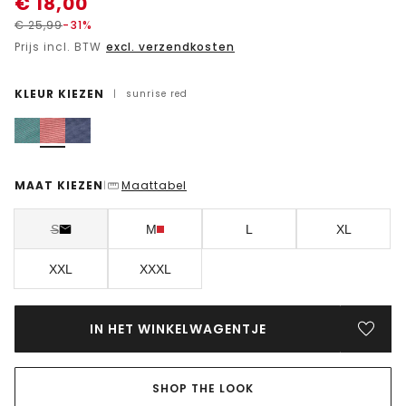
€
18,00
€
25,99
-31%
Prijs incl. BTW
excl. verzendkosten
KLEUR KIEZEN
|
sunrise red
MAAT KIEZEN
Maattabel
|
S
M
L
XL
XXL
XXXL
IN HET WINKELWAGENTJE
SHOP THE LOOK