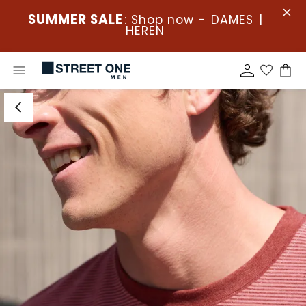
SUMMER SALE
: Shop now -
DAMES
|
HEREN