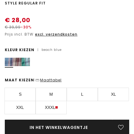
-
STYLE REGULAR FIT
€
28,00
€
39,99
-30%
Prijs incl. BTW
excl. verzendkosten
KLEUR KIEZEN
|
beach blue
MAAT KIEZEN
Maattabel
|
S
M
L
XL
XXL
XXXL
IN HET WINKELWAGENTJE