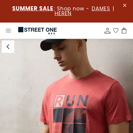
SUMMER SALE
: Shop now -
DAMES
|
HEREN