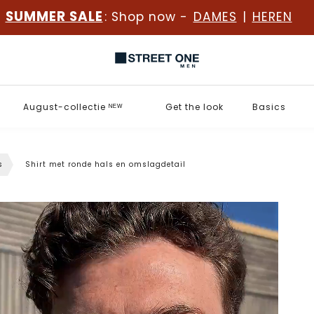
SUMMER SALE
: Shop now -
DAMES
|
HEREN
August-collectie ᴺᴱᵂ
Get the look
Basics
s
Shirt met ronde hals en omslagdetail