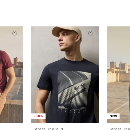
-50%
NEW
Street One MEN
Street On