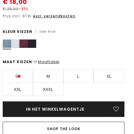
€
18,00
€
25,99
-31%
Prijs incl. BTW
excl. verzendkosten
KLEUR KIEZEN
|
lake blue
MAAT KIEZEN
Maattabel
|
S
M
L
XL
XXL
XXXL
IN HET WINKELWAGENTJE
SHOP THE LOOK