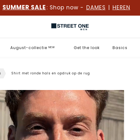
SUMMER SALE
: Shop now -
DAMES
|
HEREN
August-collectie ᴺᴱᵂ
Get the look
Basics
s
Shirt met ronde hals en opdruk op de rug