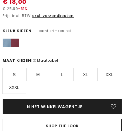
€
18,00
€
25,99
-31%
Prijs incl. BTW
excl. verzendkosten
KLEUR KIEZEN
|
burnt crimson red
MAAT KIEZEN
Maattabel
|
S
M
L
XL
XXL
XXXL
IN HET WINKELWAGENTJE
SHOP THE LOOK