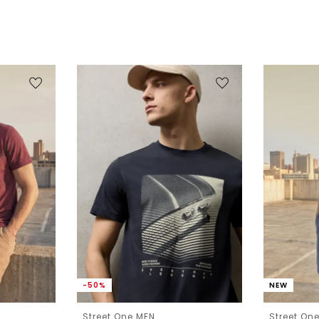
-50%
NEW
Street One MEN
Street On