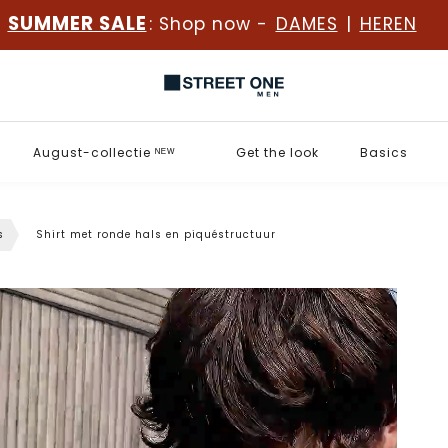
SUMMER SALE
: Shop now -
DAMES
|
HEREN
August-collectie ᴺᴱᵂ
Get the look
Basics
s
Shirt met ronde hals en piquéstructuur