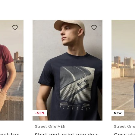
-50%
NEW
Street One MEN
Street On
Cosy slub-Shirt met textuur
Shirt met print aan de voorkant