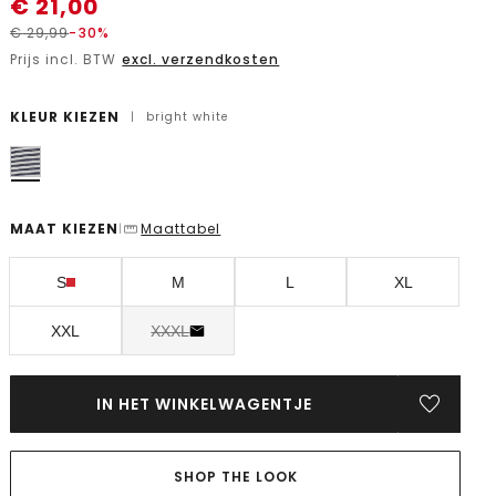
€
21,00
€
29,99
-30%
Prijs incl. BTW
excl. verzendkosten
KLEUR KIEZEN
|
bright white
MAAT KIEZEN
Maattabel
|
S
M
L
XL
XXL
XXXL
IN HET WINKELWAGENTJE
SHOP THE LOOK