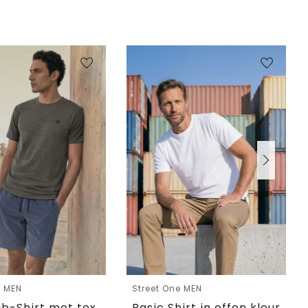
e MEN
Street One MEN
Cosy slub-Shirt met textuur
Basic Shirt in effen kleur