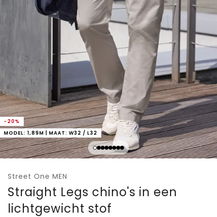
-20%
MODEL: 1,89M | MAAT: W32 / L32
Street One MEN
Straight Legs chino's in een
lichtgewicht stof