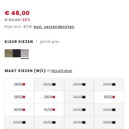
€
48,00
€
59,99
-20%
Prijs incl. BTW
excl. verzendkosten
KLEUR KIEZEN
|
gentle grey
MAAT KIEZEN
(W/L)
Maattabel
|
28/30
28/32
28/34
29/30
29/32
29/34
30/30
30/32
30/34
31/30
31/32
31/34
32/30
32/32
32/34
33/30