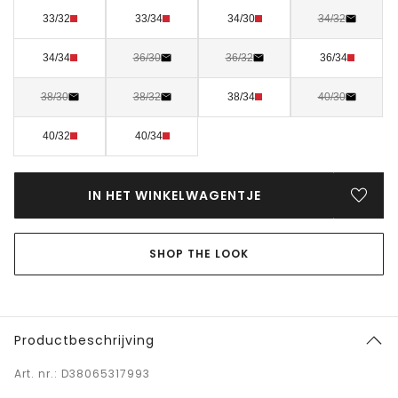
33/32
33/34
34/30
34/32
34/34
36/30
36/32
36/34
38/30
38/32
38/34
40/30
40/32
40/34
IN HET WINKELWAGENTJE
SHOP THE LOOK
Productbeschrijving
Art. nr.: D38065317993